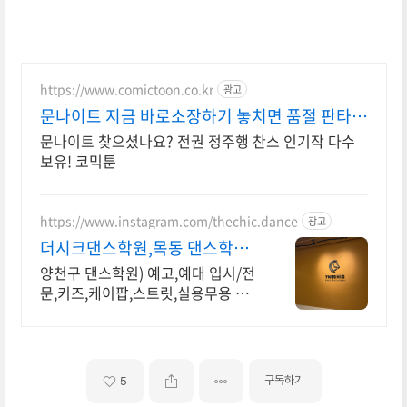
https://www.comictoon.co.kr
광고
문나이트 지금 바로소장하기 놓치면 품절 판타지
전권세트
문나이트 찾으셨나요? 전권 정주행 찬스 인기작 다수
보유! 코믹툰
https://www.instagram.com/thechic.dance
광고
더시크댄스학원,목동 댄스학원
현재 오픈이벤트 진행중!
양천구 댄스학원) 예고,예대 입시/전
문,키즈,케이팝,스트릿,실용무용 목
동 댄스학원 2025년 9월 오픈, 2026
년 입시/전문반 , 키즈/성인 취미반
상시모집중!
구독하기
5