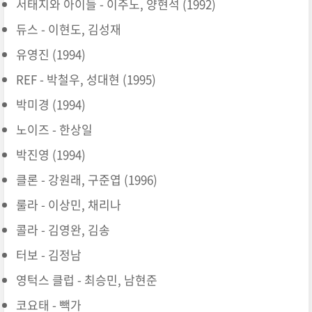
서태지와 아이들
- 이주노, 양현석 (1992)
듀스
- 이현도,
김성재
유영진 (1994)
REF - 박철우, 성대현 (1995)
박미경 (1994)
노이즈 - 한상일
박진영
(1994)
클론 - 강원래, 구준엽 (1996)
룰라 - 이상민, 채리나
콜라 - 김영완, 김송
터보 - 김정남
영턱스 클럽 - 최승민, 남현준
코요태 - 빽가