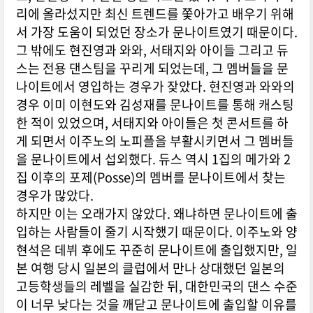
리에 올라섰지만 최신 트렌드를 쫓아가고 배우기 위해
서 가장 도움이 되었던 장소가 문나이트였기 때문이다.
그 밖에도
현진영
과 와와,
서태지와 아이들
그리고
듀
스
는 전용 댄스팀을 꾸리게 되었는데, 그 멤버들을 문
나이트에서 영입하는 경우가 잦았다.
현진영
과 와와의
경우 이미 이현도와
김성재
를 문나이트를 통해 캐스팅
한 적이 있었으며,
서태지와 아이들
은 첫 콘서트를 하
게 되면서 이주노의 노피플을 부활시키면서 그 멤버들
을 문나이트에서 섭외했다.
듀스
역시 1집의 메가와 2
집 이후의 포제(Posse)의 멤버를 문나이트에서 찾는
경우가 많았다.
하지만 이는 오래가지 않았다. 왜냐하면 문나이트에 출
입하는 사람들이 줄기 시작했기 때문이다. 이주노와 양
현석은 데뷔 후에도 꾸준히 문나이트에 출입했지만, 일
본 여행 당시 일본의 클럽에서 만나 상대했던 일본의
고등학생들의 레벨을 실감한 뒤, 대한민국의 댄스 수준
이 너무 낮다는 것을 깨닫고 문나이트에 출입할 이유를