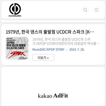
본문 바로가기
1979년, 한국 댄스의 출발점 UCDC와 스파크 [KPOP STORY]
1979년, 한국 댄스의 출발점 UCDC와 스파
크 [KPOP STORY]대한민국의 대중음악 역사를 살
펴보면 사실 댄스 가수의 등장은 1979년보다 한참
MusicDOC/KPOP STORY
2024. 7. 28.
이나 빠르다. 60년대, 트위스트의 시대에 등장한
트위스트 김이나 디스코 시대의 이은하 등 여러 가
더보기 ››
수들이 있었지만 전문적으로 춤을 추는 사람들이
등장한 것은 U.C.D.C의 등장과 함께였다고 생각하
는 것이 현실적이다. 여러 자료들과 서적들을 통해
대한민국 댄스의 역사를 역대 그 어떤 자료보다도
상세하게 정리하고 기술하는 것이 이 프로젝트의
목표이다.01. 한국 최초의 댄스팀 U.C.D.C의 탄생
(1979년)U.C.D.C(United College Dancing
Club)70년대 말, 서울의 춤꾼들은 다 같이 팽고팽
고 나이트에서 모여서 춤을 추는 것을 즐겼..