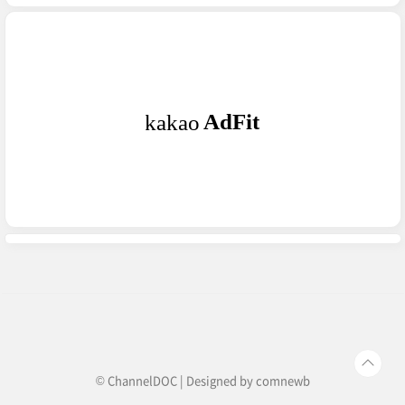
KPOP 아이돌을 만들기 위한 과정들의 변화가 담
겨져있습니다. 물론 지난 40여년간 데뷔한 아이돌
그룹(솔로 포함)이 1400팀이 넘어가는 상황에서
최고의 그룹 100개 뽑는다는 것이 쉬운 일은 아닙
니다. 하지만 나름대로 KPOP의 역사에 굵직한 업
적을 남긴 100개의 아티스트들을 여러가지 기준을
통해 뽑아봤습니다.[KPOP HISTORY 100]'역대
최고의 KPOP 아이돌
100'No.YEARGENSNAMEDEBU..
© ChannelDOC | Designed by
comnewb