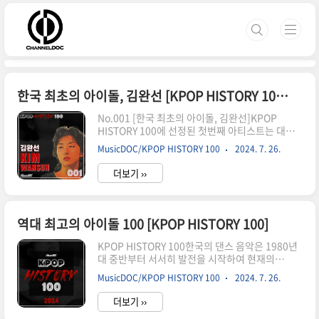
본문 바로가기
한국 최초의 아이돌, 김완선 [KPOP HISTORY 100] No.001
No.001 [한국 최초의 아이돌, 김완선]KPOP
HISTORY 100에 선정된 첫번째 아티스트는 대한
민국의 영원한 댄싱퀸 김완선이다. 김완선은 어린
MusicDOC/KPOP HISTORY 100
2024. 7. 26.
나이에 미8군 가수 출신이었던 이모 한백희의 전문
적인 트레이닝을 통해 탄생한 한국 최초의 연습생
더보기 ››
출신 프로젝트형 아이돌이다. 대한민국 음악사에
최초로 댄스 음악이라는 새로운 형태의 음악을 시
도한 전설적인 선구자인 김완선은 대한민국 최초의
KPOP 아티스트라고 해도 과언이 아닐 것이다. 비
역대 최고의 아이돌 100 [KPOP HISTORY 100]
록 최고의 전성기를 달릴 시점에서 해외 진출을 하
는 바람에 최고점을 차지한 기간은 길지 않았지만,
KPOP HISTORY 100한국의 댄스 음악은 1980년
이후에 한국에 복귀한 뒤에도 계속해서 적극적인
대 중반부터 서서히 발전을 시작하여 현재의
활동을 보이고 있는 김완선은 2020년대 들어서 여
KPOP 아이돌 문화를 이뤄냈습니다. 어린 나이에
MusicDOC/KPOP HISTORY 100
2024. 7. 26.
러 예능을 통해 제 2의 전성기를 맞게 되었다. 음반
전문적인 트레이닝을 시작하는 것에서 시작하여 세
활동에 있어서도 꾸준함을..
계적인 스타가 되어 스포트라이트를 받는 과정 모
더보기 ››
두에 40년에 가까운 역사가 담겨 있고, 현재의