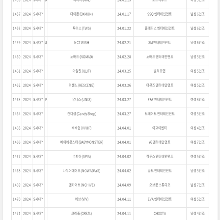
1457
2024
5세대?
다이몬 (DXMON)
24.01.17
SSQ 엔터테인먼트
남성 6인조
1458
2024
5세대?
투어스 (TWS)
24.01.22
플레디스 엔터테인먼트
남성 6인조
1459
2024
5세대?
U
NCT WISH
24.02.21
SM 엔터테인먼트
남성 6인조
1460
2024
5세대?
노매드 (NOMAD)
24.02.28
노매드 엔터테인먼트
남성 5인조
1461
2024
5세대?
아일릿 (ILLIT)
24.03.25
빌리프랩
여성 5인조
1462
2024
5세대?
리센느 (RESCENE)
24.03.26
더뮤즈 엔터테인먼트
여성 5인조
1463
2024
5세대?
P
유니스 (UNIS)
24.03.27
F&F 엔터테인먼트
여성 8인조
1464
2024
5세대?
캔디샵 (Candy Shop)
24.03.27
브레이브 엔터테인먼트
여성 5인조
1465
2024
5세대?
비비업 (VVUP)
24.04.01
이고이엔티
여성 4인조
1466
2024
5세대?
베이비몬스터 (BABYMONSTER)
24.04.01
YG 엔터테인먼트
여성 7인조
1467
2024
5세대?
수피아 (SPIA)
24.04.02
캄푸스 엔터테인먼트
여성 5인조
1468
2024
5세대?
나우어데이즈 (NOWADAYS)
24.04.02
큐브 엔터테인먼트
남성 5인조
1469
2024
5세대?
엔카이브 (NCHIVE)
24.04.09
오브문 스튜디오
남성 7인조
1470
2024
5세대?
비브 (ViV)
24.04.11
EVA 엔터테인먼트
여성 5인조
1471
2024
5세대?
크레즐 (CREZL)
24.04.11
CHXXTA
남성 4인조