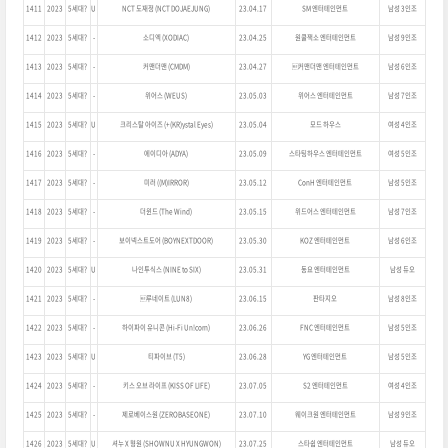
1411
2023
5세대?
U
NCT 도재정 (NCT DOJAEJUNG)
23.04.17
SM 엔터테인먼트
남성 3인조
1412
2023
5세대?
-
소디엑 (XODIAC)
23.04.25
원쿨잭소 엔터테인먼트
남성 9인조
1413
2023
5세대?
-
커맨더맨 (CMDM)
23.04.27
커맨더맨 엔터테인먼트
남성 6인조
1414
2023
5세대?
-
위어스 (WEUS)
23.05.03
위어스 엔터테인먼트
남성 7인조
1415
2023
5세대?
U
크리스탈 아이즈 (+(KR)ystal Eyes)
23.05.04
모드 하우스
여성 4인조
1416
2023
5세대?
-
에이디아 (ADYA)
23.05.09
스타팅하우스 엔터테인먼트
여성 5인조
1417
2023
5세대?
-
미러 ((M)IRROR)
23.05.12
ConH 엔터테인먼트
남성 5인조
1418
2023
5세대?
-
더윈드 (The Wind)
23.05.15
위드어스 엔터테인먼트
남성 7인조
1419
2023
5세대?
-
보이넥스트도어 (BOYNEXTDOOR)
23.05.30
KOZ 엔터테인먼트
남성 6인조
1420
2023
5세대?
U
나인투식스 (NINE to SIX)
23.05.31
동요 엔터테인먼트
남성 듀오
1421
2023
5세대?
-
루네이트 (LUN8)
23.06.15
판타지오
남성 8인조
1422
2023
5세대?
-
하이파이 유니콘 (Hi-Fi Un!corn)
23.06.26
FNC 엔터테인먼트
남성 5인조
1423
2023
5세대?
U
티파이브 (T5)
23.06.28
YG 엔터테인먼트
남성 5인조
1424
2023
5세대?
-
키스 오브 라이프 (KISS OF LIFE)
23.07.05
S2 엔터테인먼트
여성 4인조
1425
2023
5세대?
-
제로베이스원 (ZEROBASEONE)
23.07.10
웨이크원 엔터테인먼트
남성 9인조
1426
2023
5세대?
U
셔누 X 형원 (SHOWNU X HYUNGWON)
23.07.25
스타쉽 엔터테인먼트
남성 듀오