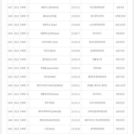
1427
2023
5세대?
-
세븐어스 (SEVENUS)
23.07.31
PCS 엔터테인먼트
남성 듀오
1428
2023
5세대?
R
BB Girls (브브걸)
23.08.03
워너 뮤직 코리아
여성 4인조
1429
2023
5세대?
-
앤싸인 (n.SSign)
23.08.09
n.CH
엔터테인먼트
남성 10인조
1430
2023
5세대?
U
러블루션 (LOVElution)
23.08.17
모드하우스
여성 8인조
1431
2023
5세대?
-
브이브이에스 (VVS)
23.08.24
워너비 엔터테인먼트
남성 4인조
1432
2023
5세대?
-
라이즈 (RIIZE)
23.09.04
SM 엔터테인먼트
남성 7인조
1433
2023
5세대?
-
엘즈업 (EL7Z UP)
23.09.14
애플 몬스터
여성 7인조
1434
2023
5세대?
R
루셈블 (Loossemble)
23.09.15
CDTENM
여성 5인조
1435
2023
5세대?
-
이븐 (EVNNE)
23.09.19
젤리피쉬 엔터테인먼트
남성 7인조
1436
2023
5세대?
P
판타지 보이즈 (FANTAZY BOYS)
23.09.21
포켓돌 스튜디오 / 엠이오
남성 11인조
1437
2023
5세대?
U
에볼루션 (EVOlution)
23.10.11
모드하우스
여성 8인조
1438
2023
5세대?
-
파우 (POW)
23.10.11
그리드 엔터테인먼트
남성 5인조
1439
2023
5세대?
-
에이티투메이저 (82MAJOR)
23.10.11
그레이트엠 엔터테인먼트
남성 6인조
1440
2023
5세대?
-
영파씨 (YOUNG POSSE)
23.10.18
DSP 미디어 / 비트 엔터테인먼트
여성 5인조
1441
2023
5세대?
-
니쥬 (NiziU)
23.10.30
JYP 엔터테인먼트
여성 9인조