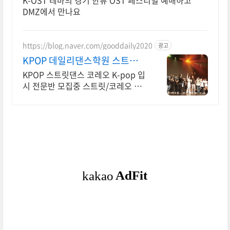
K-OST 테마의 경기 한류 OST 페스티벌 예매하고
DMZ에서 만나요
https://blog.naver.com/gooddaily2020
광고
KPOP 데일리댄스학원 스트릿
댄스 코레오 입시전문반
KPOP 스트릿댄스 코레오 K-pop 입
시 전문반 모집중 스트릿/코레오 입
시 전문! 상위권 무용과 합격 보장,
1:1 피드백과 체계적인 입