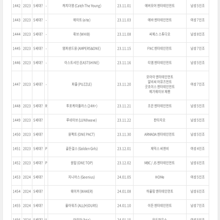
1442
2023
5세대?
-
캐치더영 (Catch The Young)
23.11.01
에버모어 엔터테인먼트
남성 5인조
1443
2023
5세대?
-
에이트 (eite)
23.11.03
에바 엔터테인먼트
여성 7인조
1444
2023
5세대?
-
휘브 (WHIB)
23.11.08
씨제스 스튜디오
남성 8인조
1445
2023
5세대?
-
앰퍼샌드원 (AMPERS&ONE)
23.11.15
FNC 엔터테인먼트
남성 7인조
1446
2023
5세대?
-
이스트샤인 (EASTSHINE)
23.11.16
티엠 엔터테인먼트
남성 5인조
모아이 엔터테인먼트
알비씨 어뮤즈먼트
1447
2023
5세대?
-
퍼즐 (PUZZLE)
23.11.20
여성 7인조
굿초이스 엔터테인먼트
메가웨이브 재팬
1448
2023
5세대?
R
투포케이플러스 (24K+)
23.11.21
조은 엔터테인먼트
남성 5인조
1449
2023
5세대?
루네이브 (LUN8wave)
23.11.22
판타지오
남성 5인조
1450
2023
5세대?
원팩트 (ONE PACT)
23.11.30
ARMADA 엔터테인먼트
남성 5인조
1451
2023
5세대?
P
골든걸스 (Golden Girls)
23.12.01
재믹스 씨앤비
여성 4인조
1452
2023
5세대?
P
원탑 (ONE TOP)
23.12.02
MBC / JS 엔터테인먼트
남성 6인조
1453
2024
5세대?
지니어스 (Geenius)
24.01.05
HOMe
여성 5인조
1454
2024
5세대?
웨이커 (WAKER)
24.01.08
하울링 엔터테인먼트
남성 6인조
1455
2024
5세대?
올아워즈 (ALL(H)OURS)
24.01.10
이든 엔터테인먼트
남성 7인조
1456
2024
5세대?
U
아리아 (Aria)
24.01.15
모드하우스
여성 5인조