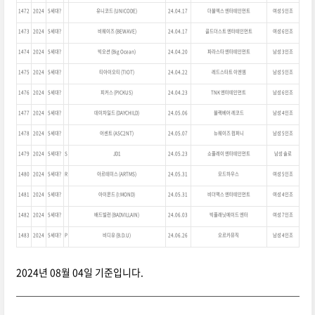
1472
2024
5세대?
유니코드 (UNICODE)
24.04.17
더블엑스 엔터테인먼트
여성 5인조
1473
2024
5세대?
비웨이즈 (BEWAVE)
24.04.17
골드더스트 엔터테인먼트
여성 6인조
1474
2024
5세대?
빅오션 (Big Ocean)
24.04.20
파라스타 엔터테인먼트
남성 3인조
1475
2024
5세대?
티아이오티 (TIOT)
24.04.22
레드스타트 이엔엠
남성 5인조
1476
2024
5세대?
피커스 (PICKUS)
24.04.23
TNK 엔터테인먼트
남성 6인조
1477
2024
5세대?
데이차일드 (DAYCHILD)
24.05.06
블랙베어 레코드
남성 4인조
1478
2024
5세대?
어센트 (ASC2NT)
24.05.07
뉴웨이즈 컴퍼니
남성 5인조
1479
2024
5세대?
S
JD1
24.05.23
쇼플레이 엔터테인먼트
남성 솔로
1480
2024
5세대?
R
아르테미스 (ARTMS)
24.05.31
모드하우스
여성 5인조
1481
2024
5세대?
아이몬드 (I:MOND)
24.05.31
비더맥스 엔터테인먼트
여성 4인조
1482
2024
5세대?
배드빌런 (BADVILLAIN)
24.06.03
빅플래닛메이드 엔터
여성 7인조
1483
2024
5세대?
P
비디유 (B.D.U)
24.06.26
오르카뮤직
남성 4인조
2024년 08월 04일 기준입니다.