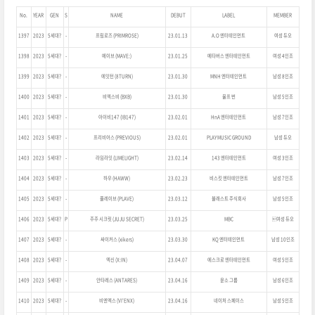
No.
YEAR
GEN
S
NAME
DEBUT
LABEL
MEMBER
1397
2023
5세대?
-
프림로즈 (PRIMROSE)
23.01.13
A.O 엔터테인먼트
여성 듀오
1398
2023
5세대?
-
메이브 (MAVE:)
23.01.25
메타버스 엔터테인먼트
여성 4인조
1399
2023
5세대?
-
에잇턴 (8TURN)
23.01.30
MNH 엔터테인먼트
남성 8인조
1400
2023
5세대?
-
비엑스비 (BXB)
23.01.30
울프 번
남성 5인조
1401
2023
5세대?
-
아이비147 (IB147)
23.02.01
HnA 엔터테인먼트
남성 7인조
1402
2023
5세대?
-
프리비어스 (PREVIOUS)
23.02.01
PLAY MUSIC GROUND
남성 듀오
1403
2023
5세대?
-
라임라잇 (LIMELIGHT)
23.02.14
143 엔터테인먼트
여성 3인조
1404
2023
5세대?
-
하우 (HAWW)
23.02.23
비스킷 엔터테인먼트
남성 7인조
1405
2023
5세대?
-
플레이브 (PLAVE)
23.03.12
블래스트 주식회사
남성 5인조
1406
2023
5세대?
P
주주 시크릿 (JUJU SECRET)
23.03.25
MBC
여성 듀오
1407
2023
5세대?
-
싸이커스 (xikers)
23.03.30
KQ 엔터테인먼트
남성 10인조
1408
2023
5세대?
-
엑신 (X:IN)
23.04.07
에스크로 엔터테인먼트
여성 5인조
1409
2023
5세대?
-
안타레스 (ANTARES)
23.04.16
윤소 그룹
남성 6인조
1410
2023
5세대?
-
비엔엑스 (VI'ENX)
23.04.16
네이처 스페이스
남성 5인조