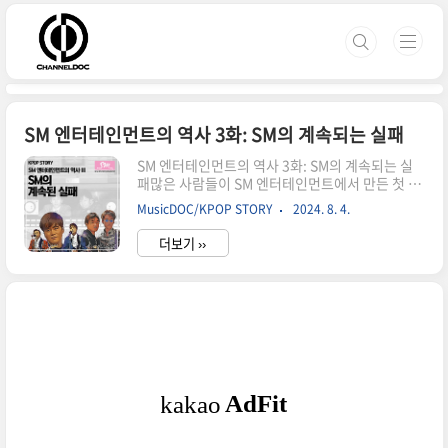
본문 바로가기
SM 엔터테인먼트의 역사 3화: SM의 계속되는 실패
SM 엔터테인먼트의 역사 3화: SM의 계속되는 실
패많은 사람들이 SM 엔터테인먼트에서 만든 첫 가
수를 H.O.T.로 알고있는 경우가 많지만, 현진영
MusicDOC/KPOP STORY
2024. 8. 4.
이 방송에서 관련해서 이야기를 한 이후부터는 현
진영이 SM 1호 가수라는 것을 많은 사람들이 알
더보기 ››
게 되었다. 그렇다면 SM에서 선보인 두번째 가수
는 누구일까? H.O.T.라고 생각할 사람이 많겠지
만, 사실 현진영과 H.O.T. 사이에는 꽤나 많은 가수
들이 데뷔를 하고 사라지거나 SM을 떠나 가수 생활
을 이어갔다. 후에 SM의 아이덴티티를 만들어내
는 유영진부터, SM을 나간 뒤에 성공한 한동진이
나 김광진 그리고 야심차게 내놨지만 성공하지 못
한 메이저와 J&J까지. SM이 H.O.T.로 성공하
게 되는 1996년까지 SM은 많은 가수들을 배출했
지만 크게 성공하지 못..