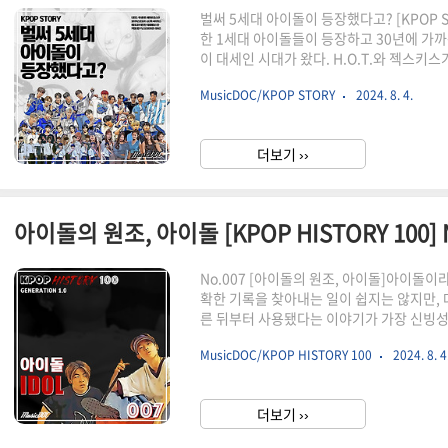
벌써 5세대 아이돌이 등장했다고? [KPOP S
한 1세대 아이돌들이 등장하고 30년에 가
이 대세인 시대가 왔다. H.O.T.와 젝스
고난 뒤에 등장한 동방신기와 빅뱅으로 대
MusicDOC/KPOP STORY
2024. 8. 4.
게 시대를 나누어줬고, 대중문화예술인 표
로 정해지면서(2009), 기획사들은 계약기
게 자연스럽게 3세대와 4세대로 세대 구분이
더보기 ››
세라핌, 에스파 등등이 4세대 아이돌로써 한
아이돌의 원조, 아이돌 [KPOP HISTORY 100] 
No.007 [아이돌의 원조, 아이돌]아이돌
확한 기록을 찾아내는 일이 쉽지는 않지만,
른 뒤부터 사용됐다는 이야기가 가장 신빙
전에 이미 아이돌이라는 이름으로 활동을 했
MusicDOC/KPOP HISTORY 100
2024. 8. 4
성 듀오, 아이돌이다. 아이돌은 두 교포 소
생의 어린나이에 데뷔해 대중에게 신선한 
고 금새 다른 그룹들에 밀려 사라졌지만, 1
더보기 ››
탄생에 큰 영향을 끼친 기념비적인 그룹이다.[KPO