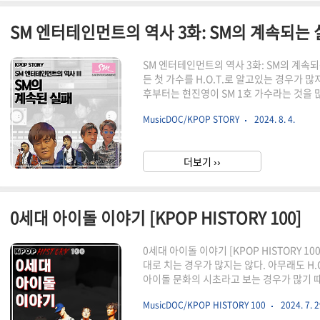
SM 엔터테인먼트의 역사 3화: SM의 계속되는
SM 엔터테인먼트의 역사 3화: SM의 계속
든 첫 가수를 H.O.T.로 알고있는 경우가 
후부터는 현진영이 SM 1호 가수라는 것을 
인 두번째 가수는 누구일까? H.O.T.라고 생
MusicDOC/KPOP STORY
2024. 8. 4.
에는 꽤나 많은 가수들이 데뷔를 하고 사라지
의 아이덴티티를 만들어내는 유영진부터, S
고 야심차게 내놨지만 성공하지 못한 메이저와 J
더보기 ››
년까지 SM은 많은 가수들을 배출했지만 크게
0세대 아이돌 이야기 [KPOP HISTORY 100]
0세대 아이돌 이야기 [KPOP HISTORY 
대로 치는 경우가 많지는 않다. 아무래도 H
아이돌 문화의 시초라고 보는 경우가 많기 
돌이 탄생하기 전의 과도기라고 보는 사람이
MusicDOC/KPOP HISTORY 100
2024. 7. 2
0세대가 직접적으로나 간접적으로 많은 영향