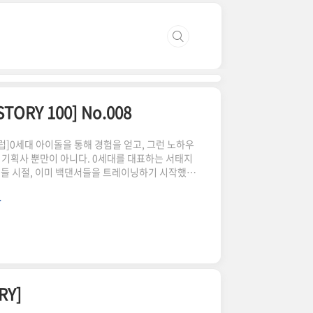
RY 100] No.008
클럽]0세대 아이돌을 통해 경험을 얻고, 그런 노하우
 기획사 뿐만이 아니다. 0세대를 대표하는 서태지
들 시절, 이미 백댄서들을 트레이닝하기 시작했
 1세대 아이돌인 영턱스클럽을 내놓게 된다. 리드 보
.
이들의 백댄서로 활동을 시작했고, 뒤늦게 합류
닝을 받으며 다섯명의 멤버가 모두 브레이크 댄스
 정도의 춤실력을 갖고 데뷔를 했다. 데뷔 초반에
 차지할만큼 엄청난 포텐셜을 보..
RY]