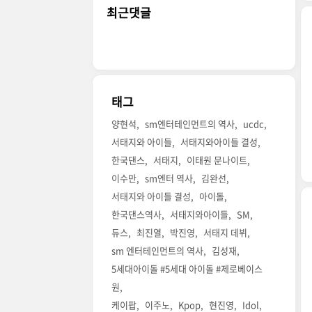
최근댓글
태그
양현석
sm엔터테인먼트의 역사
ucdc
서태지와 아이들
서태지와아이들 결성
한국댄스
서태지
이태원 문나이트
이수만
sm엔터 역사
김완선
서태지와 아이들 결성
아이돌
한국댄스역사
서태지와아이들
SM
듀스
최진열
박진영
서태지 데뷔
sm 엔터테인먼트의 역사
김성재
5세대아이돌 #5세대 아이돌 #제로베이스
원
케이팝
이주노
Kpop
현진영
Idol