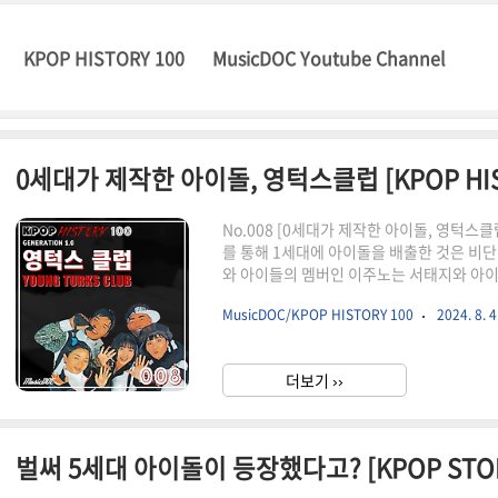
KPOP HISTORY 100
MusicDOC Youtube Channel
0세대가 제작한 아이돌, 영턱스클럽 [KPOP HISTO
No.008 [0세대가 제작한 아이돌, 영턱스
를 통해 1세대에 아이돌을 배출한 것은 비단
와 아이들의 멤버인 이주노는 서태지와 아이
고, 1996년 은퇴한 뒤에 얼마 지나지 않아
MusicDOC/KPOP HISTORY 100
2024. 8. 4
컬인 임성은을 제외하고는 모두 서태지와 아
한 임성은까지 짧은 기간동안 혹독한 트레이
의 동작 중 하나인 나이키를 소화할 수 있을
더보기 ››
는 SM의 H.O.T.를 누르고 음악방송 1위를
벌써 5세대 아이돌이 등장했다고? [KPOP STO