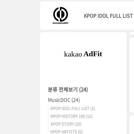
본문 바로가기
KPOP IDOL FULL LIST
분류 전체보기
(24)
MusicDOC
(24)
KPOP IDOL FULL LIST
(1)
KPOP HISTORY 100
(12)
KPOP STORY
(10)
KPOP ARTISTS
(0)