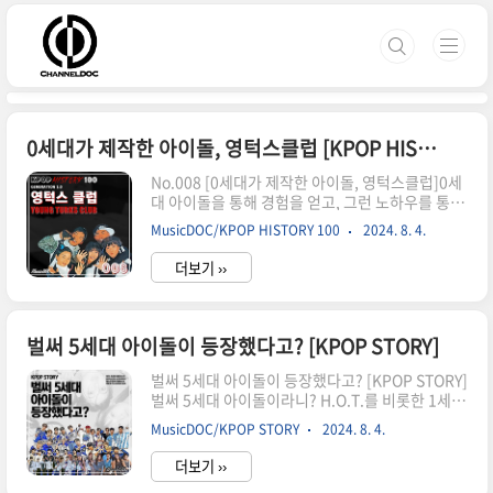
본문 바로가기
0세대가 제작한 아이돌, 영턱스클럽 [KPOP HISTORY 100] No.008
No.008 [0세대가 제작한 아이돌, 영턱스클럽]0세
대 아이돌을 통해 경험을 얻고, 그런 노하우를 통
해 1세대에 아이돌을 배출한 것은 비단 기획사 뿐
MusicDOC/KPOP HISTORY 100
2024. 8. 4.
만이 아니다. 0세대를 대표하는 서태지와 아이들
의 멤버인 이주노는 서태지와 아이들 시절, 이미 백
더보기 ››
댄서들을 트레이닝하기 시작했고, 1996년 은퇴
한 뒤에 얼마 지나지 않아 1세대 아이돌인 영턱스
클럽을 내놓게 된다. 리드 보컬인 임성은을 제외하
고는 모두 서태지와 아이들의 백댄서로 활동을 시
벌써 5세대 아이돌이 등장했다고? [KPOP STORY]
작했고, 뒤늦게 합류한 임성은까지 짧은 기간동
안 혹독한 트레이닝을 받으며 다섯명의 멤버가 모
벌써 5세대 아이돌이 등장했다고? [KPOP STORY]
두 브레이크 댄스의 동작 중 하나인 나이키를 소화
벌써 5세대 아이돌이라니? H.O.T.를 비롯한 1세
할 수 있을 정도의 춤실력을 갖고 데뷔를 했다. 데
대 아이돌들이 등장하고 30년에 가까운 시간동
MusicDOC/KPOP STORY
2024. 8. 4.
뷔 초반에는 SM의 H.O.T.를 누르고 음악방송 1위
안 여러 세대를 거쳐서 4세대 아이돌들이 대세
를 차지할만큼 엄청난 포텐셜을 보..
인 시대가 왔다. H.O.T.와 젝스키스가 활약했던 1
더보기 ››
세대를 시작으로 잠깐의 침체기를 겪고난 뒤에 등