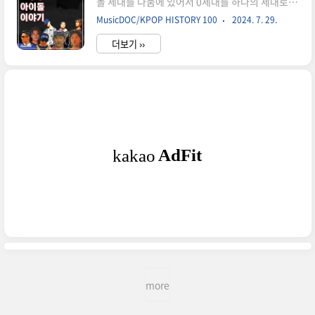
돌 세대를 나눔에 있어서 0세대를 하나의 세대로
나 김광진 그리고 야심차게 내놨지만 성공하지 못
치는 경우가 많지는 않다. 아무래도 H.O.T.와 젝스
한 메이저와 J&J까지. SM이 H.O.T.로 성공하
MusicDOC/KPOP HISTORY 100
2024. 7. 29.
키스가 포문을 열었던 아이돌 1세대가 아이돌 문화
게 되는 1996년까지 SM은 많은 가수들을 배출했
의 시초라고 보는 경우가 많기 때문에 그 이전은 아
지만 크게 성공하지 못..
더보기 ››
이돌의 한 세대라기보다는 아이돌이 탄생하기 전의
과도기라고 보는 사람이 많기 때문이다. 하지만 1
세대가 탄생함에 있어서 0세대가 직접적으로나 간
접적으로 많은 영향을 끼친 것은 사실이기 때문에
그들 역시 아이돌 문화의 탄생에 있어서 큰 역할을
했다고 볼 수 있고, 그로 인해서 1세대 아이돌 이전
의 모든 아이돌 계열 아티스트들을 0세대로 규정짓
는게 좋다고 생각했다.0세대의 대표적인 아이돌은
누구?우선, KPOP HISTORY 100에 꼽힌 여섯팀
의 아티스..
more