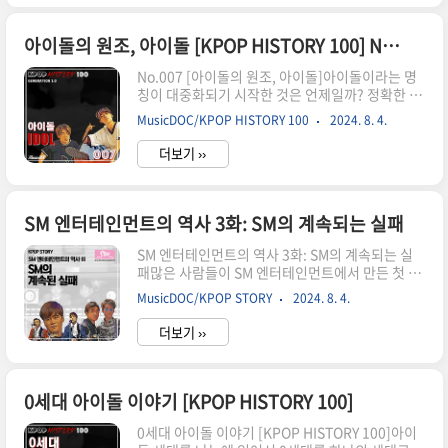
장한 동방신기와 빅뱅으로 대표하는 2세대까지
는 나름 시간대의 차이가 자연스럽게 시대를 나누
어줬고, 대중문화예술인 표준거래계약서 기준으
아이돌의 원조, 아이돌 [KPOP HISTORY 100] No.007
로 아이돌의 계약기간이 7년으로 정해지면서
No.007 [아이돌의 원조, 아이돌]아이돌이라는 명
(2009), 기획사들은 계약기간에 맞춰서 새로운 그
칭이 대중화되기 시작한 것은 언제일까? 정확한 기
룹을 준비하기 시작했다. 그렇게 자연스럽게 3세대
록을 찾아내는 일이 쉽지는 않지만, 대략적으로 1
와 4세대로 세대 구분이 된 아이돌들이 등장했
MusicDOC/KPOP HISTORY 100
2024. 8. 4.
세대 아이돌들이 어느정도 궤도에 오른 뒤부터 사
고, 현재 뉴진스, 아이브, 르세라핌, 에스파 등등
용됐다는 이야기가 가장 신빙성이있다. 하지만 아
이 4세대 아이돌로써 한국의 가요계를 이끌고 있..
더보기 ››
이돌이라는 용어가 대중화되기 전에 이미 아이돌이
라는 이름으로 활동을 했던 그룹이 있었으니. 바로
대성그룹에서 배출한 남성 듀오, 아이돌이다. 아이
돌은 두 교포 소년들로 이루어진 그룹으로, 짧은 연
SM 엔터테인먼트의 역사 3화: SM의 계속되는 실패
습기간 뒤에 중학생의 어린나이에 데뷔해 대중에게
SM 엔터테인먼트의 역사 3화: SM의 계속되는 실
신선한 충격을 안겨줬다. 비록 상업적으로 성공하
패많은 사람들이 SM 엔터테인먼트에서 만든 첫 가
지는 못했고 금새 다른 그룹들에 밀려 사라졌지만,
수를 H.O.T.로 알고있는 경우가 많지만, 현진영
1년 뒤에 대성 기획에서 배출하게 되는 다른 아이
MusicDOC/KPOP STORY
2024. 8. 4.
이 방송에서 관련해서 이야기를 한 이후부터는 현
돌의 탄생에 큰 영향을 끼친 기념비적인 그룹이다.
진영이 SM 1호 가수라는 것을 많은 사람들이 알
[KPOP HISTORY 100] ..
더보기 ››
게 되었다. 그렇다면 SM에서 선보인 두번째 가수
는 누구일까? H.O.T.라고 생각할 사람이 많겠지
만, 사실 현진영과 H.O.T. 사이에는 꽤나 많은 가수
들이 데뷔를 하고 사라지거나 SM을 떠나 가수 생활
0세대 아이돌 이야기 [KPOP HISTORY 100]
을 이어갔다. 후에 SM의 아이덴티티를 만들어내
0세대 아이돌 이야기 [KPOP HISTORY 100]아이
는 유영진부터, SM을 나간 뒤에 성공한 한동진이